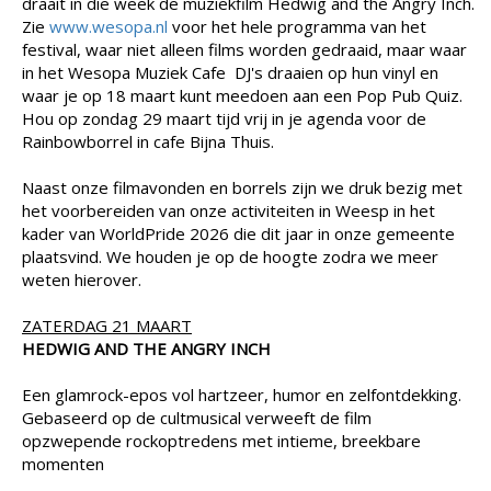
draait in die week de muziekfilm Hedwig and the Angry Inch.
Zie
www.wesopa.nl
voor het hele programma van het
festival, waar niet alleen films worden gedraaid, maar waar
in het Wesopa Muziek Cafe DJ's draaien op hun vinyl en
waar je op 18 maart kunt meedoen aan een Pop Pub Quiz.
Hou op zondag 29 maart tijd vrij in je agenda voor de
Rainbowborrel in cafe Bijna Thuis.
Naast onze filmavonden en borrels zijn we druk bezig met
het voorbereiden van onze activiteiten in Weesp in het
kader van WorldPride 2026 die dit jaar in onze gemeente
plaatsvind. We houden je op de hoogte zodra we meer
weten hierover.
ZATERDAG 21 MAART
HEDWIG AND THE ANGRY INCH
Een glamrock-epos vol hartzeer, humor en zelfontdekking.
Gebaseerd op de cultmusical verweeft de film
opzwepende rockoptredens met intieme, breekbare
momenten