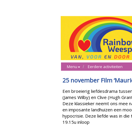
Menu
Eerdere activiteiten
25 november Film ‘Mauri
Een broeierig liefdesdrama tusse
(James Wilby) en Clive (Hugh Grant
Deze klassieker neemt ons mee na
en imposante landhuizen een mooi 
hypocrisie. Deze liefde was in die 
19.15u inloop